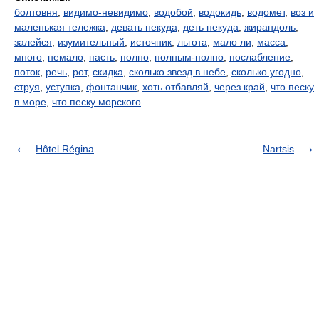
болтовня
,
видимо-невидимо
,
водобой
,
водокидь
,
водомет
,
воз и
маленькая тележка
,
девать некуда
,
деть некуда
,
жирандоль
,
залейся
,
изумительный
,
источник
,
льгота
,
мало ли
,
масса
,
много
,
немало
,
пасть
,
полно
,
полным-полно
,
послабление
,
поток
,
речь
,
рот
,
скидка
,
сколько звезд в небе
,
сколько угодно
,
струя
,
уступка
,
фонтанчик
,
хоть отбавляй
,
через край
,
что песку
в море
,
что песку морского
Hôtel Régina
Nartsis