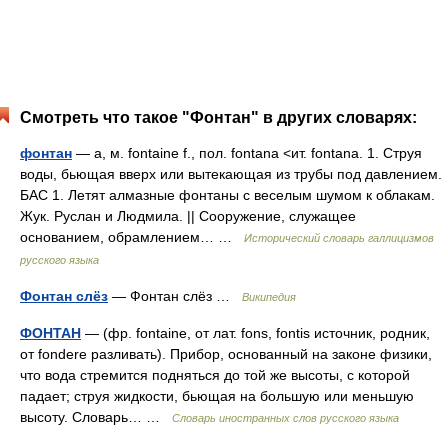
Смотреть что такое "Фонтан" в других словарях:
фонтан
— а, м. fontaine f., пол. fontana <ит. fontana. 1. Струя
воды, бьющая вверх или вытекающая из трубы под давлением.
БАС 1. Летят алмазные фонтаны с веселым шумом к облакам.
Жук. Руслан и Людмила. || Сооружение, служащее
основанием, обрамлением… …
Исторический словарь галлицизмов
русского языка
Фонтан слёз
— Фонтан слёз …
Википедия
ФОНТАН
— (фр. fontaine, от лат. fons, fontis источник, родник,
от fondere разливать). Прибор, основанный на законе физики,
что вода стремится подняться до той же высоты, с которой
падает; струя жидкости, бьющая на большую или меньшую
высоту. Словарь… …
Словарь иностранных слов русского языка