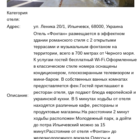
Категория
отеля:
Адрес:
ул. Леника 20/1, Ильичевск, 68000, Украина
Отель «Фонтан» размещается в эффектном
здании романского стиля с 2 открытыми
террасами и музыкальным фонтаном на
территории, всего в 700 метрах от Черного моря.
К услугам гостей бесплатный Wi-Fi.Оформленные
в классическом стиле номера оснащены
кондиционером, плоскоэкранным телевизором и
мини-баром. В собственных ванных комнатах
предоставляется фен.Гостей приглашают в
ресторан отеля, где подают блюда европейской и
Описание:
украинской кухни. В 5 минутах ходьбы от отеля
находятся различные кафе, рестораны и
продуктовые магазины.На расстоянии 2 минут
ходьбы расположен Молодежный парк, а дойти
до потра Ильичевский можно за 15
минут.Расстояние от отеля «Фонтан» до
железнодорожного вокзала Одессы и