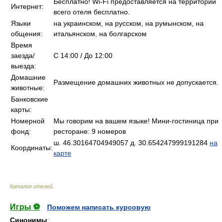
Бесплатно! Wi-Fi предоставляется на территории
Интернет:
всего отеля бесплатно.
Языки
на украинском, на русском, на румынском, на
общения:
итальянском, на болгарском
Время
заезда/
C 14:00 / До 12:00
выезда:
Домашние
Размещение домашних животных не допускается.
животные:
Банковские
карты:
Номерной
Мы говорим на вашем языке! Мини-гостиница при
фонд:
ресторане: 9 номеров
ш. 46.30164704949057 д. 30.654247999191284
на
Координаты:
карте
Каталог отелей
.
Игры ⚽
Поможем написать курсовую
Синонимы
: