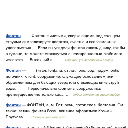
Фонтан
— Фонтан с чистыми, сверкающими под солнцем
струями символизирует достаток, счастье и всевозможные
удовольствия. Если вы увидели фонтан сквозь дымку, как бы
в тумане, то можете столкнуться с неискренностью любимого
человека. Высохший и… …
Большой универсальный сонник
Фонтан
— (итал. fontana, от лат. fons, род. падеж fontis
источник, ключ), сооружение, служащее основанием или
обрамлением для бьющих вверх или стекающих вниз струй
воды. Первоначально фонтаны сооружались
преимущественно только как… …
Художественная энциклопедия
фонтан
— ФОНТАН, а, м. Рот; речь, поток слов, болтовня. См.
также: заткни фонтан Возм. влияние афоризмов Козьмы
Пруткова …
Словарь русского арго
фонтан
— алмазный (Пушкин); брызжущий (Лермонтов); живой