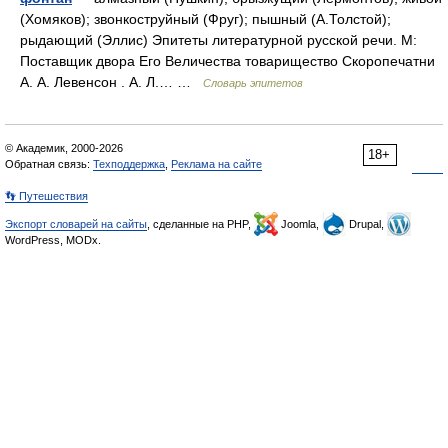
(Хомяков); звонкоструйный (Фруг); пышный (А.Толстой);
рыдающий (Эллис) Эпитеты литературной русской речи. М:
Поставщик двора Его Величества товарищество Скоропечатни
А. А. Левенсон . А. Л.… …
Словарь эпитетов
© Академик, 2000-2026
18+
Обратная связь:
Техподдержка
,
Реклама на сайте
👣 Путешествия
Экспорт словарей на сайты
, сделанные на PHP,
Joomla,
Drupal,
WordPress, MODx.